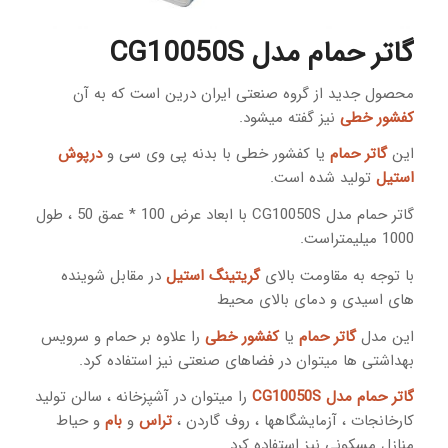
گاتر
حمام مدل CG10050S
محصول جدید از گروه صنعتی ایران درین است که به آن
کفشور خطی
نیز گفته میشود.
این
گاتر حمام
یا کفشور خطی با بدنه پی وی سی و
درپوش
استیل
تولید شده است.
گاتر حمام مدل CG10050S با ابعاد عرض 100 * عمق 50 ، طول
1000 میلیمتراست.
با توجه به مقاومت بالای
گریتینگ استیل
در مقابل شوینده
های اسیدی و دمای بالای محیط
این مدل
گاتر حمام
یا
کفشور خطی
را علاوه بر حمام و سرویس
بهداشتی ها میتوان در فضاهای صنعتی نیز استفاده کرد.
گاتر حمام مدل CG10050S
را میتوان در آشپزخانه ، سالن تولید
کارخانجات ، آزمایشگاهها ، روف گاردن ،
تراس
و
بام
و حیاط
منازل مسکونی نیز استفاده کرد.