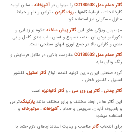
گاتر حمام مدل CG13060S
را میتوان در
آشپزخانه
، سالن تولید
کارخانجات ، آزمایشگاهها ،
روف گاردن
، تراس و بام و حیاط
منازل مسکونی نیز استفاده کرد.
مهمترین ویژگی های این
گاتر پیش ساخته
علاوه بر زیبایی و
دکوراتیو بودن آن ، نصب سریع و آسان ، آب بندی کامل و بی
نقص و کارایی بالا در جمع آوری آبهای سطحی است.
گاتر حمام مدل CG13060S
مقاومت بالایی در مقابل فرسایش و
زنگ زدگی دارد.
گروه صنعتی ایران درین تولید کننده انواع
گاتر استیل
، کفشور
استیل ، کفشور خطی ،
گاتر چدنی
،
گاتر پی وی سی
، و
گاتر گالوانیزه
است.
این گاتر ها در ابعاد مختلف و برای مختلف مانند
پارکینگ
،تراس
و بام،روف گاردن، سرویس و حمام ،
آشپزخانه
،
موتورخانه
و …
استفاده میشود.
برای انتخاب
گاتر
مناسب و رعایت استانداردهای لازم حتما با