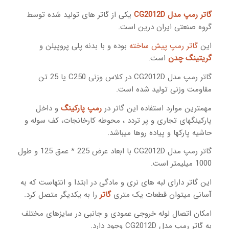
گاتر رمپ مدل CG2012D
یکی از گاتر های تولید شده توسط
گروه صنعتی ایران درین است.
این
گاتر رمپ پیش ساخته
بوده و با بدنه پلی پروپیلن و
گریتینگ چدن
است.
گاتر رمپ مدل CG2012D در کلاس وزنی C250 یا 25 تن
مقاومت وزنی تولید شده است.
مهمترین موارد استفاده این گاتر در
رمپ پارکینگ
و داخل
پارکینگهای تجاری و پر تردد ، محوطه کارخانجات، کف سوله و
حاشیه پارکها و پیاده روها میباشد.
گاتر رمپ مدل CG2012D با ابعاد عرض 225 * عمق 125 و طول
1000 میلیمتر است.
این گاتر دارای لبه های نری و مادگی در ابتدا و انتهاست که به
آسانی میتوان قطعات یک متری
گاتر
را به یکدیگر متصل کرد.
امکان اتصال لوله خروجی عمودی و جانبی در سایزهای مختلف
به گاتر رمپ مدل CG2012D وجود دارد.