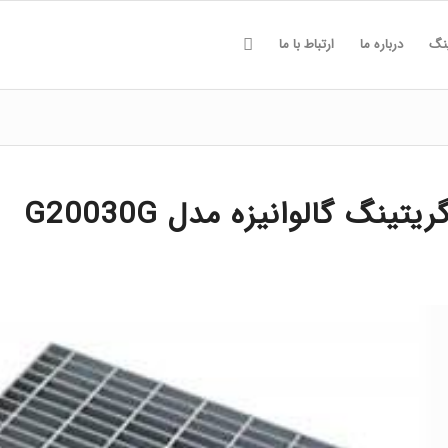
ینگ
درباره ما
ارتباط با ما
ریتینگ گالوانیزه مدل G20030G