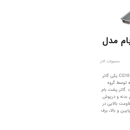
ام مدل
محصولات گاتر
گاتر پشت بام مدل CG1050P یکی گاتر
ه توسط گروه
.گاتر پشت بام
 با جنس بدنه و درپوش
اومت بالایی در
ایین و بالا، برف