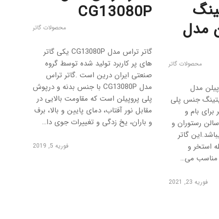
تینگ
CG13080P
ن مدل
محصولات گاتر
گاتر تراس مدل CG13080P یکی گاتر
های پر کاربرد تولید شده توسط گروه
محصولات گاتر
صنعتی ایران درین است .گاتر تراس
مدل CG13080P با جنس بدنه و درپوش
وپیلن مدل
پلی پروپیلن است که مقاومت بالایی در
 و گریتینگ جنس پلی
مقابل نور آفتاب، دمای پایین و بالا، برف
 برای بام و
و باران، یخ زدگی و تغییرات جوی دا…
الن رستوران و
باشد.این گاتر
ه استخر و
فوریه 5, 2019
ز مناسب می…
فوریه 23, 2021