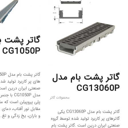
گاتر پشت ب
CG1050P
گاتر پشت بام مدل
های پر کاربرد تولید شد
CG13060P
صنعتی ایران درین است 
مدل CG1050P
محصولات گاتر
پلی پروپیلن است که مق
مقابل نور آفتاب، دمای پ
گاتر پشت بام مدل CG13060P یکی
و باران، یخ زدگی و تغ…
گاترهای پر کاربرد تولید شده توسط گروه
صنعتی ایران درین است .گاتر پشت بام