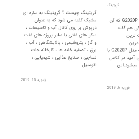
گریتینگ
گریتینگ چیست ؟ گریتینگ به سازه ای
مشبک گفته می شود که به عنوان
گریتینگ پلاستیک مدل G2020P که آن
درپوش بر روی کانال آب و تاسیسات ،
ی هم گفته
سکو های نفتی یا سایر پروژه های نفت
ت ترین
و گاز ، پتروشیمی ، پالایشگاهی ، آب ،
درین
برق ، تصفیه خانه ها ، کارخانه جات
است.گریتینگ پلاستیک مدل G2020P با
نساجی ، صنایع غذایی ، شیمیایی ،
 آمید در کلاس
اتومبیل …
A15  تولید میشود.این
ژانویه 15, 2019
فوریه 6, 2019