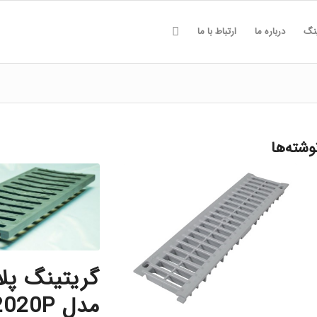
ینگ
درباره ما
ارتباط با ما
وشته‌ها
گریتینگ پل
مدل G2020P