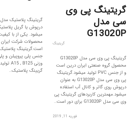
گریتینگ پی وی
سی مدل
درپوش یا گریل پلاستیک
G13020P
میشود. یکی از با کیفی
محصولات شرکت ایران 
گریتینگ
جنس پلی پروپیلن و پلی
گریتینگ پی وی سی مدل G13020P
وزنی , B125
محصول گروه صنعتی ایران درین است
گریینگ پلاستیک…
و از جنس PVC تولید میشود.گریتینگ
پی وی سی مدل G13020P به عنوان
درپوش روی گاتر و کانال آب استفاده
میشود.مهمترین کاربردهای گریتینگ پی
وی سی مدل G13020P برای دور است…
فوریه 11, 2019