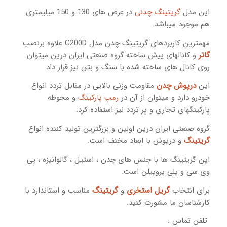
این مدل
گریتینگ چدنی
در عرض های 130 و 150 میلیمتری
هم موجود میباشد.
مهمترین کاربردهای گریتینگ چدن مدل G200D علاوه برنصب
گاتر
و کانالهای پیش ساخته گروه صنعتی ایران درین میتوان
روی کانال های ساخته شده با سنگ و بتن نیز قرار داد.
این
درپوش چدن
مقاومت وزنی بالایی در مقابل تردد انواع
خودرو دارد و میتوان از آن در
رمپ پارکینگ
و محوطه
پارکینگهای تجاری و پر تردد نیز استفاده کرد.
گروه صنعتی ایران درین اولین و بزرگترین تولید کننده انواع
گریتینگ
و درپوش با ابعاد مختف است.
این گریتینگ ها با جنس های چدن ، استیل ، گالوانیزه ، پی
وی سی و پلی پروپیلن است.
برای انتخاب
گریل استخری
و
گریتینگ
مناسب و استاندارد با
کارشناسان ما مشورت کنید.
تلفن تماس :